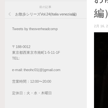
前の記事
編
お散歩シリーズVol.24(Italia venezia編)
2月 16, 
Tweets by theoverheadcomp
〒188-0012
東京都西東京市南町1-5-11-1F
TEL: 
e-mail: theohc01(@)gmail.com
営業時間：12:00〜20:00
定休日：火・水・木曜日