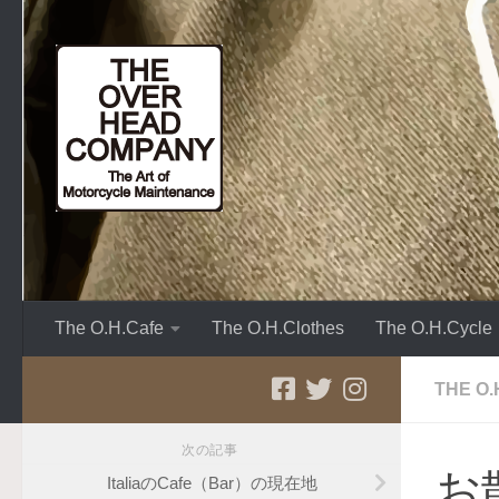
コンテンツへスキップ
The O.H.Cafe
The O.H.Clothes
The O.H.Cycle
THE O.
次の記事
お
ItaliaのCafe（Bar）の現在地